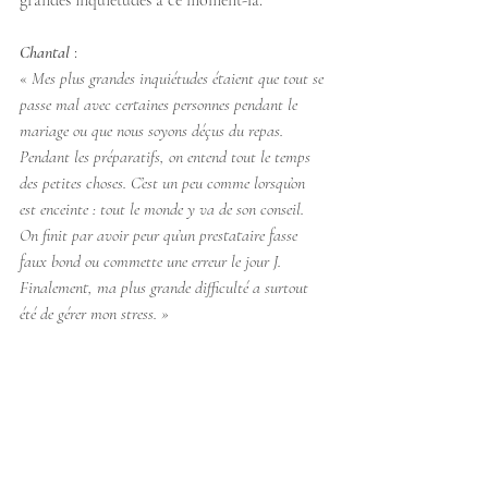
grandes inquiétudes à ce moment-là.
Chantal
 : 
« 
Mes plus grandes inquiétudes étaient que tout se 
passe mal avec certaines personnes pendant le 
mariage ou que nous soyons déçus du repas. 
Pendant les préparatifs, on entend tout le temps 
des petites choses. C’est un peu comme lorsqu’on 
est enceinte : tout le monde y va de son conseil. 
On finit par avoir peur qu’un prestataire fasse 
faux bond ou commette une erreur le jour J. 
Finalement, ma plus grande difficulté a surtout 
été de gérer mon stress. »