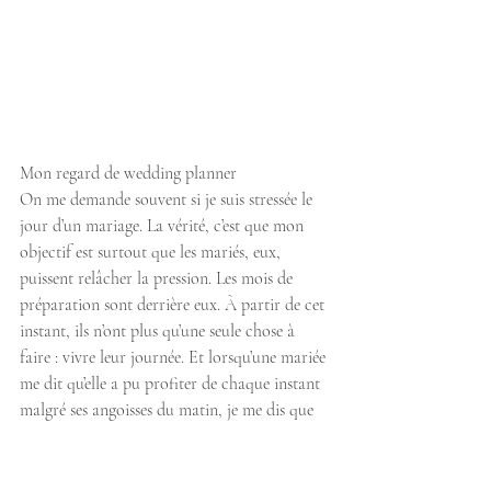
Mon regard de wedding planner
On me demande souvent si je suis stressée le 
jour d’un mariage. La vérité, c’est que mon 
objectif est surtout que les mariés, eux, 
puissent relâcher la pression. Les mois de 
préparation sont derrière eux. À partir de cet 
instant, ils n’ont plus qu’une seule chose à 
faire : vivre leur journée. Et lorsqu’une mariée 
me dit qu’elle a pu profiter de chaque instant 
malgré ses angoisses du matin, je me dis que 
tout le travail réalisé en coulisses a pris son 
sens.