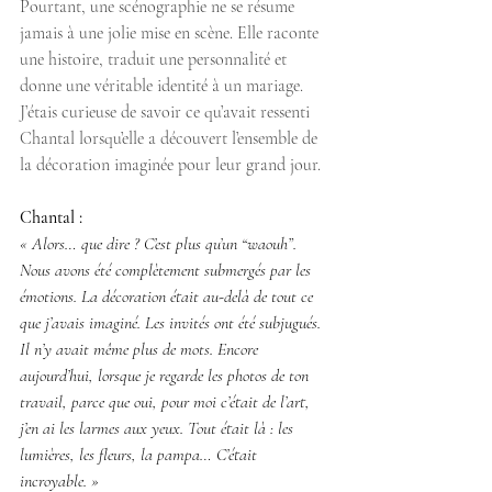
Pourtant, une scénographie ne se résume 
jamais à une jolie mise en scène. Elle raconte 
une histoire, traduit une personnalité et 
donne une véritable identité à un mariage. 
J’étais curieuse de savoir ce qu’avait ressenti 
Chantal lorsqu’elle a découvert l’ensemble de 
la décoration imaginée pour leur grand jour.
Chantal :
« Alors… que dire ? C’est plus qu’un “waouh”. 
Nous avons été complètement submergés par les 
émotions. La décoration était au-delà de tout ce 
que j’avais imaginé. Les invités ont été subjugués. 
Il n’y avait même plus de mots. Encore 
aujourd’hui, lorsque je regarde les photos de ton 
travail, parce que oui, pour moi c’était de l’art, 
j’en ai les larmes aux yeux. Tout était là : les 
lumières, les fleurs, la pampa… C’était 
incroyable. »