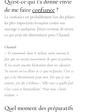
Qu’est-ce qui t’a donné envie 
de me faire 
confiance
 ?
La confiance est probablement l’un des piliers 
les plus importants lorsqu’on confie son 
mariage à quelqu’un. J’étais curieuse de savoir 
ce qui avait été déterminant pour Chantal.
Chantal
 : 
« 
Ta renommée dans le milieu, mais surtout le 
fait que tu savais exactement de quoi tu parlais. 
Il n’y avait aucune hésitation dans tes réponses. 
Tu savais où tu allais et ce que tu faisais. C’est ce 
qui a été déterminant pour moi. Dès que je suis 
rentrée, j’ai dit à Fabrice : “Elle sait ce qu’elle fait. 
C’est carré et bienveillant.” Pour moi, c’était 
évident. » 
Quel moment des préparatifs 