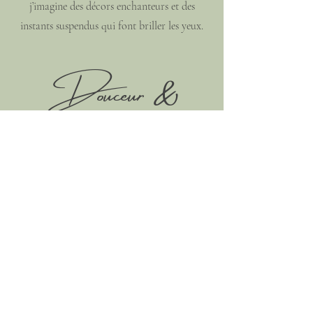
j’imagine des décors enchanteurs et des
instants suspendus qui font briller les yeux.
Douceur &
accompagnement
Je suis à la fois une oreille attentive, une
présence rassurante et une alliée engagée.
Mon rôle est de dissiper vos inquiétudes pour
que vous puissiez profiter pleinement de
votre mariage.
Rencontrons nous pour parler de votre histoire